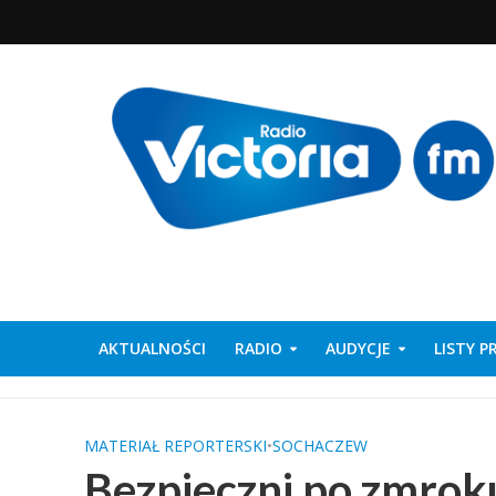
AKTUALNOŚCI
RADIO
AUDYCJE
LISTY 
MATERIAŁ REPORTERSKI
•
SOCHACZEW
Bezpieczni po zmrok