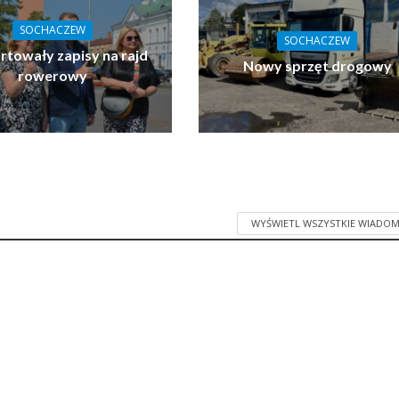
SOCHACZEW
SOCHACZEW
towały zapisy na rajd
Nowy sprzęt drogowy
rowerowy
WYŚWIETL WSZYSTKIE WIADOM