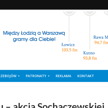
PRZEBOJÓW
PATRONATY
REKLAMA
KONTAKT
u – akcja Sochaczewskiej