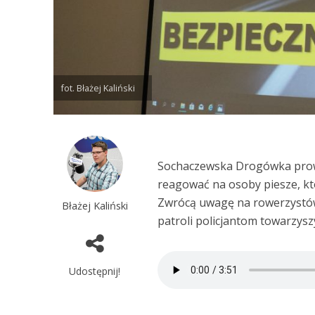
fot. Błażej Kaliński
Sochaczewska Drogówka prowa
reagować na osoby piesze, k
Zwrócą uwagę na rowerzystów
Błażej Kaliński
patroli policjantom towarzysz
Udostępnij!