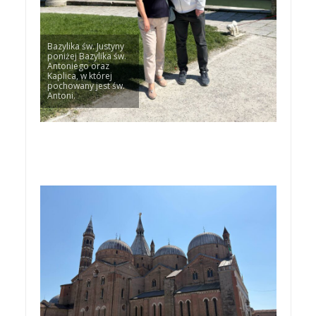
Bazylika św. Justyny
poniżej Bazylika św.
Antoniego oraz
Kaplica, w której
pochowany jest św.
Antoni.