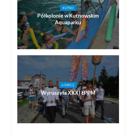
KUTNO
Półkolonie w Kutnowskim
Aquaparku
ŁOWICZ
Wyruszyła XXXI ŁPPM