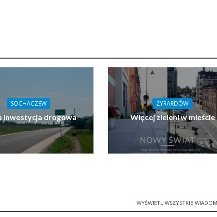
SOCHACZEW
ŻYRARDÓW
 inwestycja drogowa
Więcej zieleni w mieście
WYŚWIETL WSZYSTKIE WIADOM