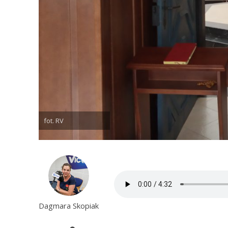
fot. RV
Dagmara Skopiak