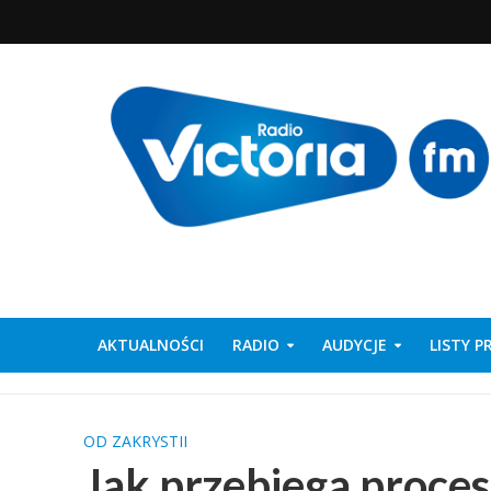
AKTUALNOŚCI
RADIO
AUDYCJE
LISTY 
OD ZAKRYSTII
Jak przebiega proces