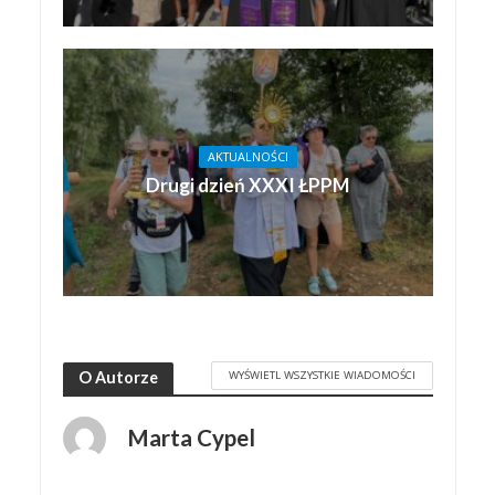
AKTUALNOŚCI
Drugi dzień XXXI ŁPPM
WYŚWIETL WSZYSTKIE WIADOMOŚCI
O Autorze
Marta Cypel