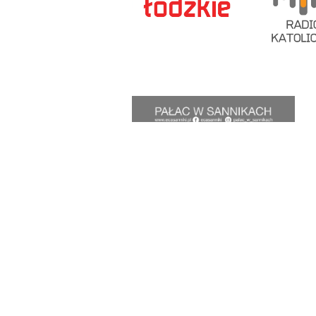
Radio Victoria
Rozgłośnia Diecezji Łowickiej