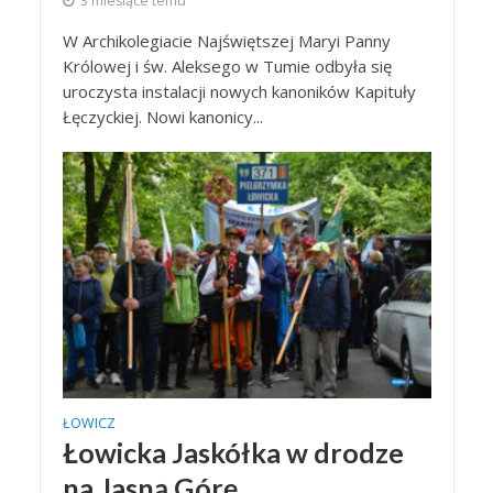
3 miesiące temu
W Archikolegiacie Najświętszej Maryi Panny
Królowej i św. Aleksego w Tumie odbyła się
uroczysta instalacji nowych kanoników Kapituły
Łęczyckiej. Nowi kanonicy...
ŁOWICZ
Łowicka Jaskółka w drodze
na Jasną Górę