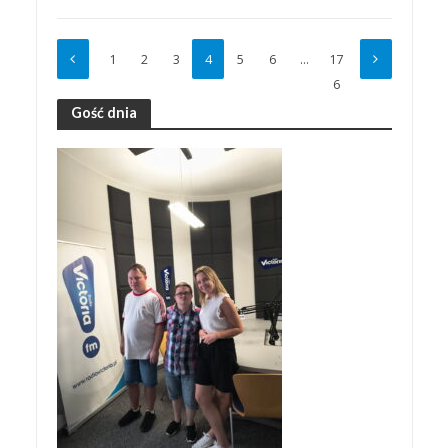
1
2
3
4
5
6
…
17
6
Gość dnia