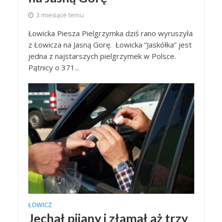
3 miesiące temu
Łowicka Piesza Pielgrzymka dziś rano wyruszyła
z Łowicza na Jasną Gorę. Łowicka “Jaskółka” jest
jedna z najstarszych pielgrzymek w Polsce.
Pątnicy o 371...
ŁOWICZ
Jechał pijany i złamał aż trzy