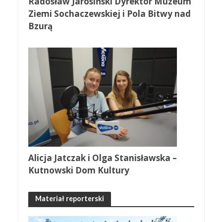
Radosław Jarosiński Dyrektor Muzeum
Ziemi Sochaczewskiej i Pola Bitwy nad
Bzurą
Alicja Jatczak i Olga Stanisławska –
Kutnowski Dom Kultury
Materiał reporterski