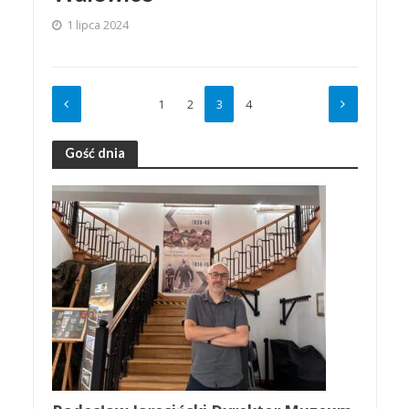
1 lipca 2024
1
2
3
4
Gość dnia