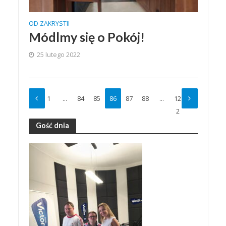
OD ZAKRYSTII
Módlmy się o Pokój!
25 lutego 2022
1
…
84
85
86
87
88
…
12
2
Gość dnia