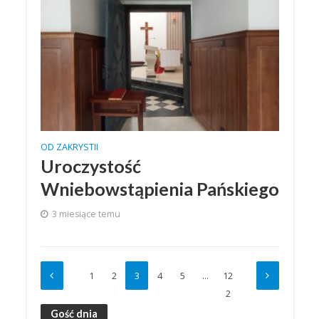
OD ZAKRYSTII
Uroczystość
Wniebowstąpienia Pańskiego
3 miesiące temu
1
2
3
4
5
…
12
2
Gość dnia