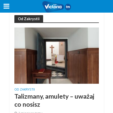
Od Zakrystii
OD ZAKRYSTII
Talizmany, amulety – uważaj
co nosisz