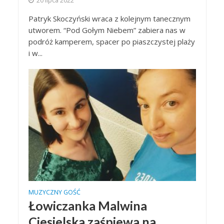
20 lipca 2022
Patryk Skoczyński wraca z kolejnym tanecznym
utworem. “Pod Gołym Niebem” zabiera nas w
podróż kamperem, spacer po piaszczystej plaży
i w...
MUZYCZNY GOŚĆ
Łowiczanka Malwina
Ciesielska zaśpiewa na