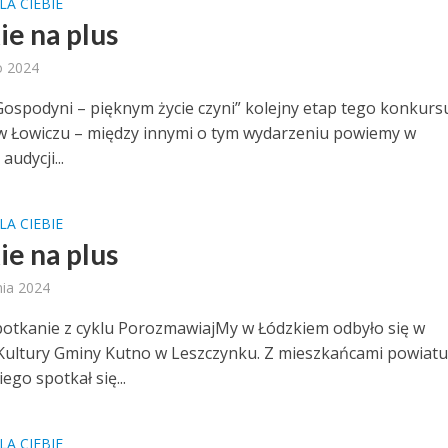
LA CIEBIE
ie na plus
o 2024
spodyni – pięknym życie czyni” kolejny etap tego konkurs
 w Łowiczu – między innymi o tym wydarzeniu powiemy w
 audycji...
LA CIEBIE
ie na plus
nia 2024
potkanie z cyklu PorozmawiajMy w Łódzkiem odbyło się w
ultury Gminy Kutno w Leszczynku. Z mieszkańcami powiat
go spotkał się...
LA CIEBIE