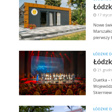
Łódzk
17 stycz
Nowe świe
Marszałk
pierwszy t
ŁÓDZKIE D
Łódzk
21 grudn
Duetka – 
Województ
Skierniewi
ŁÓDZKIE D