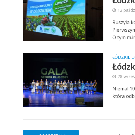
Łódzk
12 paźdz
Ruszyła k
Pierwszym
O tym m.in.
ŁÓDZKIE D
Łódzk
28 wrześ
Niemal 10
która odb