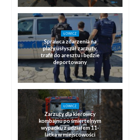
ŁOWICZ
Sprawca zdarzenia na
plaży usłyszał zarzuty,
trafił do aresztu i będzie
deportowany
ŁOWICZ
Zarzuty dla kierowcy
kombajnu po śmiertelnym
wypadku z udziałem 11-
latka w miejscowości