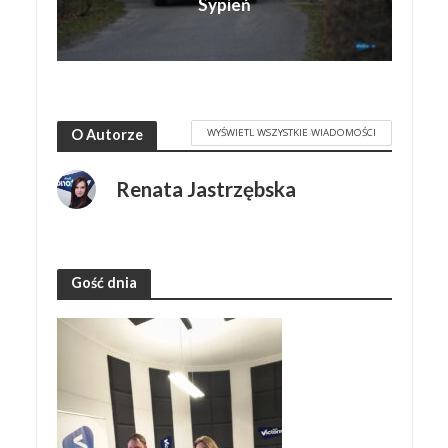
Sypień
WYŚWIETL WSZYSTKIE WIADOMOŚCI
O Autorze
Renata Jastrzębska
Gość dnia