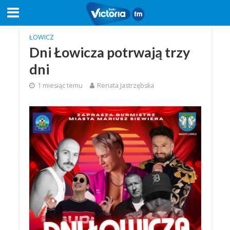
ŁOWICZ
Dni Łowicza potrwają trzy
dni
1 miesiąc temu
Renata Jastrzębska