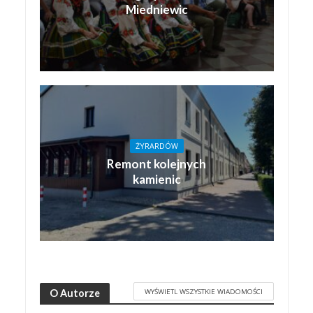
Miedniewic
ŻYRARDÓW
Remont kolejnych
kamienic
WYŚWIETL WSZYSTKIE WIADOMOŚCI
O Autorze