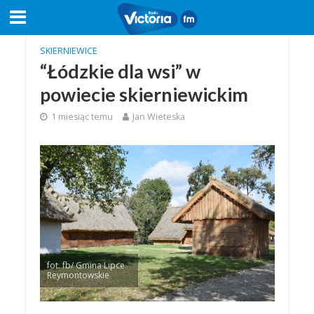
SKIERNIEWICE
“Łódzkie dla wsi” w
powiecie skierniewickim
1 miesiąc temu
Jan Wieteska
fot. fb/ Gmina Lipce
Reymontowskie