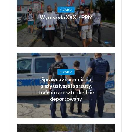
ŁOWICZ
Wyruszyła XXXI ŁPPM
ŁOWICZ
Sprawca zdarzenia na
plaży usłyszał zarzuty,
trafił do aresztu i będzie
deportowany