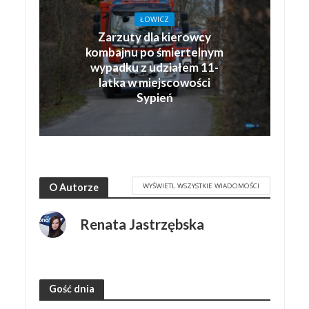
ŁOWICZ
Zarzuty dla kierowcy
kombajnu po śmiertelnym
wypadku z udziałem 11-
latka w miejscowości
Sypień
WYŚWIETL WSZYSTKIE WIADOMOŚCI
O Autorze
Renata Jastrzębska
Gość dnia