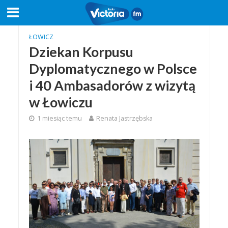
ŁOWICZ
Dziekan Korpusu
Dyplomatycznego w Polsce
i 40 Ambasadorów z wizytą
w Łowiczu
1 miesiąc temu
Renata Jastrzębska