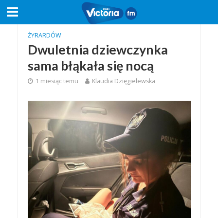
ŻYRARDÓW
Dwuletnia dziewczynka
sama błąkała się nocą
1 miesiąc temu
Klaudia Dzięgielewska