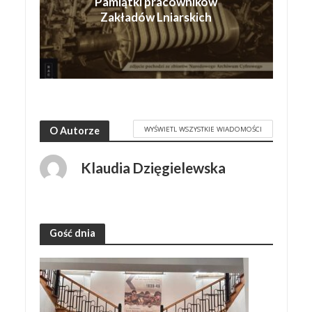
Pamiątki pracowników
Zakładów Lniarskich
WYŚWIETL WSZYSTKIE WIADOMOŚCI
O Autorze
Klaudia Dzięgielewska
Gość dnia