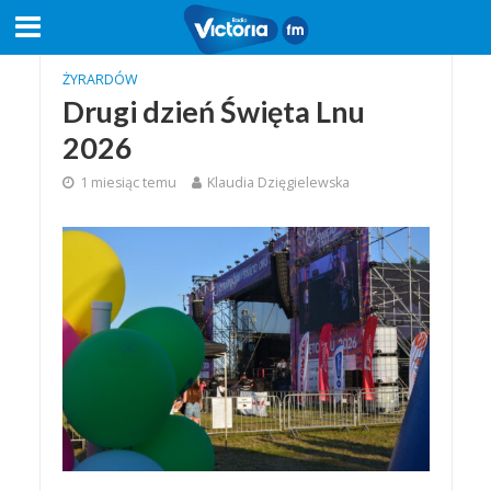
ŻYRARDÓW
Drugi dzień Święta Lnu
2026
1 miesiąc temu
Klaudia Dzięgielewska