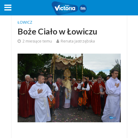
ŁOWICZ
Boże Ciało w Łowiczu
2 miesiące temu
Renata Jastrzębska