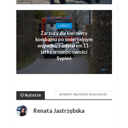
ŁOWICZ
Zarzuty dla kierowcy
kombajnu po śmiertelnym
wypadku z udziałem 11-
latka w miejscowości
Sypień
WYŚWIETL WSZYSTKIE WIADOMOŚCI
O Autorze
Renata Jastrzębska