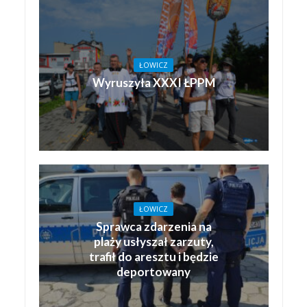
ŁOWICZ
Wyruszyła XXXI ŁPPM
ŁOWICZ
Sprawca zdarzenia na
plaży usłyszał zarzuty,
trafił do aresztu i będzie
deportowany