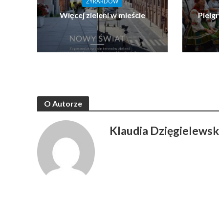
ŻYRARDÓW
Więcej zieleni w mieście
Pielg
O Autorze
Klaudia Dzięgielews