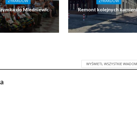
ŻYRARDÓW
ŻYRARDÓW
rzymka do Miedniewic
Remont kolejnych kamien
WYŚWIETL WSZYSTKIE WIADOM
ka