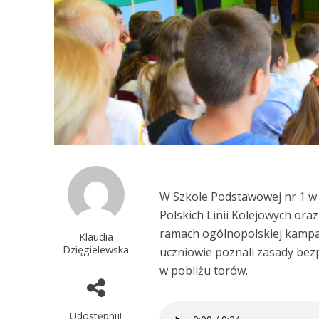
W Szkole Podstawowej nr 1 w 
Polskich Linii Kolejowych or
ramach ogólnopolskiej kampan
Klaudia
Dzięgielewska
uczniowie poznali zasady be
w pobliżu torów.
Udostępnij!