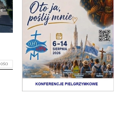
ic
OŚCI