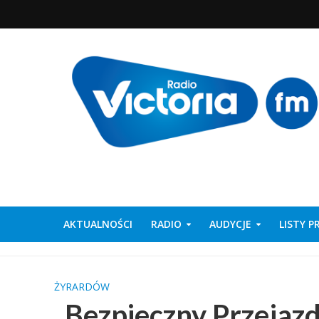
AKTUALNOŚCI
RADIO
AUDYCJE
LISTY 
ŻYRARDÓW
„Bezpieczny Przejazd