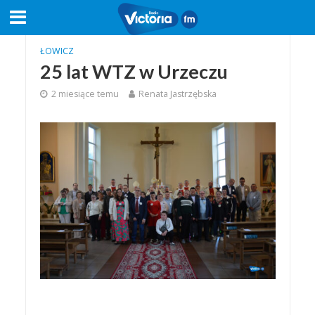
ŁOWICZ
25 lat WTZ w Urzeczu
2 miesiące temu
Renata Jastrzębska