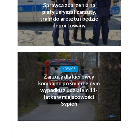
Sprawca zdarzenia na
plaży usłyszał zarzuty,
trafił do aresztu i będzie
deportowany
ŁOWICZ
Zarzuty dla kierowcy
kombajnu po śmiertelnym
wypadku z udziałem 11-
latka w miejscowości
Sypień