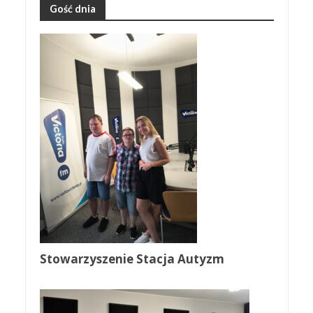
Gość dnia
Stowarzyszenie Stacja Autyzm