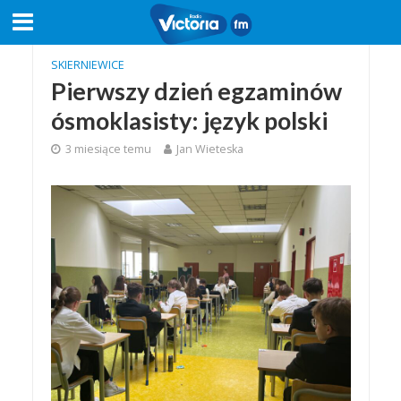
SKIERNIEWICE
Pierwszy dzień egzaminów
ósmoklasisty: język polski
3 miesiące temu
Jan Wieteska