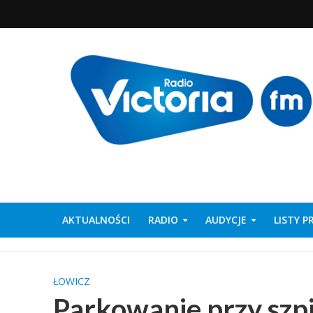
AKTUALNOŚCI
RADIO
AUDYCJE
LISTY 
ŁOWICZ
Parkowanie przy szpi