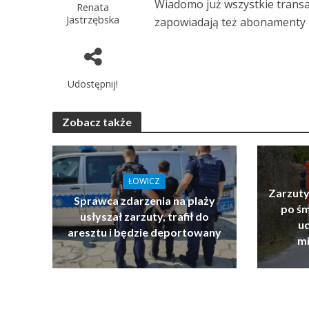
Wiadomo już wszystkie trans
Renata
Jastrzębska
zapowiadają też abonamenty m
Udostępnij!
Zobacz także
ŁOWICZ
Zarzuty
Sprawca zdarzenia na plaży
po ś
usłyszał zarzuty, trafił do
u
aresztu i będzie deportowany
mi