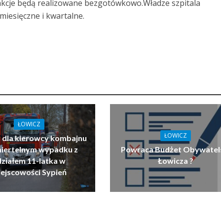
akcje będą realizowane bezgotówkowo.Władze szpitala
iesięczne i kwartalne.
ŁOWICZ
ŁOWICZ
 dla kierowcy kombajnu
miertelnym wypadku z
Powraca Budżet Obywatel
działem 11-latka w
Łowicza ?
ejscowości Sypień