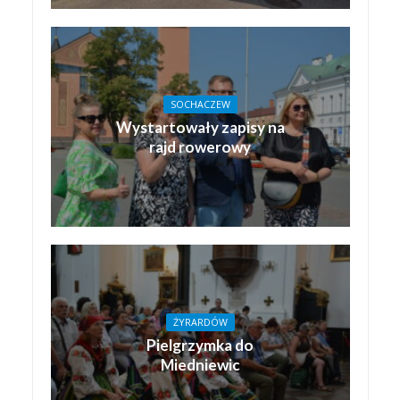
SOCHACZEW
Wystartowały zapisy na
rajd rowerowy
ŻYRARDÓW
Pielgrzymka do
Miedniewic