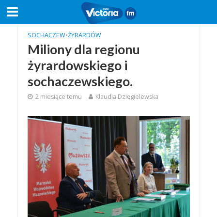
SOCHACZEW
•
ŻYRARDÓW
Miliony dla regionu
żyrardowskiego i
sochaczewskiego.
2 miesiące temu
Klaudia Dzięgielewska