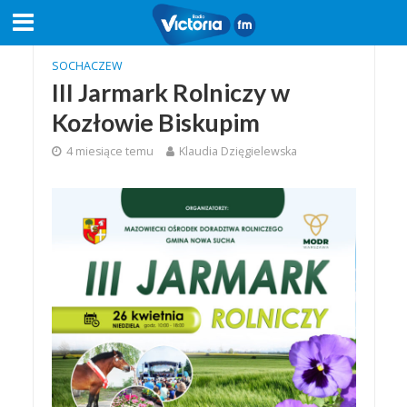
SOCHACZEW
III Jarmark Rolniczy w
Kozłowie Biskupim
4 miesiące temu
Klaudia Dzięgielewska