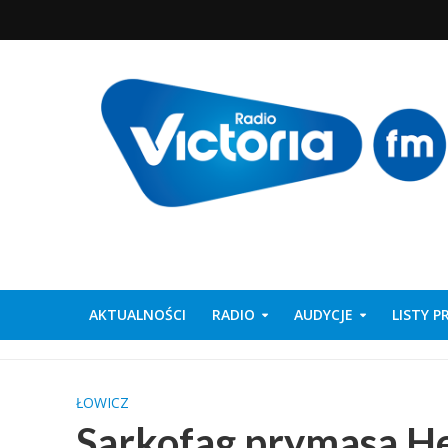
AKTUALNOŚCI
RADIO
AUDYCJE
LISTY 
ŁOWICZ
Sarkofag prymasa He