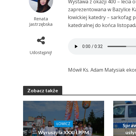
Wystawa z okazji 400 – lecia o
zaprezentowana w Bazylice Ka
łowickiej katedry – sarkofag 
Renata
Jastrzębska
katedralnej do końca listopad
Udostępnij!
Mówił Ks. Adam Matysiak ekono
Zobacz także
ŁOWICZ
Spraw
Wyruszyła XXXI ŁPPM
usłys