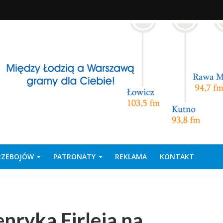
PRZEBOJÓW
PATRONATY
REKLAMA
KONTAKT
nryka Firleja na