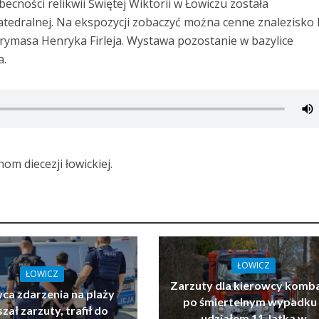
becności relikwii Świętej Wiktorii w Łowiczu została
tedralnej. Na ekspozycji zobaczyć można cenne znalezisko 
prymasa Henryka Firleja. Wystawa pozostanie w bazylice
a.
m diecezji łowickiej.
ŁOWICZ
ŁOWICZ
Zarzuty dla kierowcy komb
ca zdarzenia na plaży
po śmiertelnym wypadku 
zał zarzuty, trafił do
udziałem 11-latka w