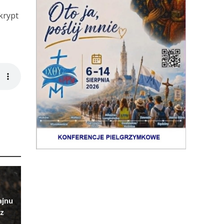
krypt
ajnu
z