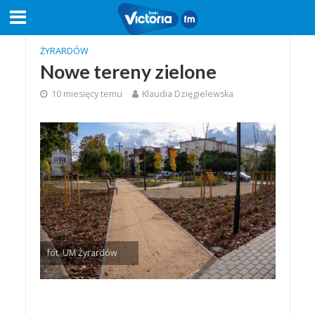
ŻYRARDÓW
Nowe tereny zielone
10 miesięcy temu
Klaudia Dzięgielewska
fot. UM Żyrardów