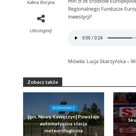
mln zł ze środków Europejs
Kalina Boryna
Regionalnego Fundusze Europe
inwestycji?
Udostępnij!
Mówiła: Lucja Skarzyńska – W
Zobacz także
SKIERNIEWICE
[gm. Nowy Kawęczyn] Powstaje
Sku
automatyczna stacja
meteorologiczna