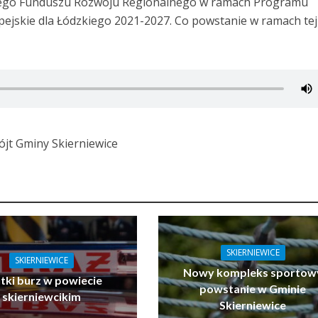
kiego Funduszu Rozwoju Regionalnego w ramach Programu
jskie dla Łódzkiego 2021-2027. Co powstanie w ramach tej
ójt Gminy Skierniewice
SKIERNIEWICE
SKIERNIEWICE
Nowy kompleks sportow
tki burz w powiecie
powstanie w Gminie
skierniewcikim
Skierniewice