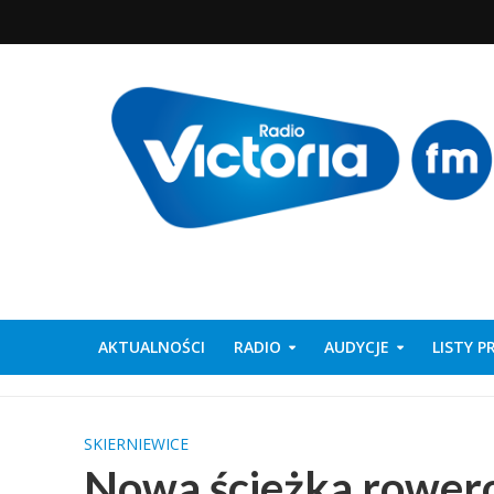
AKTUALNOŚCI
RADIO
AUDYCJE
LISTY 
SKIERNIEWICE
Nowa ścieżka rower