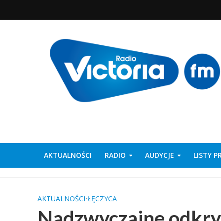
AKTUALNOŚCI
RADIO
AUDYCJE
LISTY 
AKTUALNOŚCI
•
ŁĘCZYCA
Nadzwyczajne odkryc