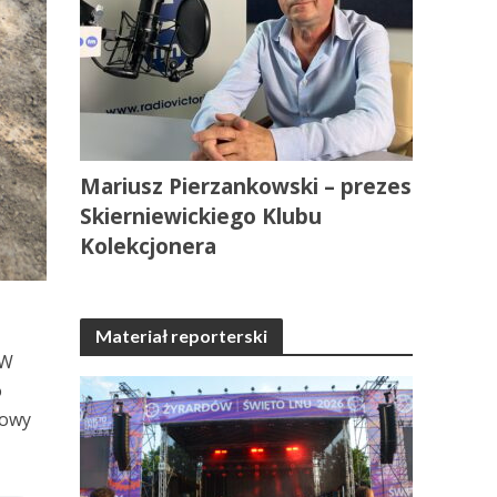
Mariusz Pierzankowski – prezes
Skierniewickiego Klubu
Kolekcjonera
Materiał reporterski
 W
o
łowy