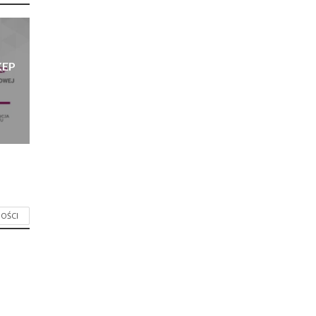
KEP
m
OŚCI