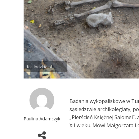
fot. lodzkie.pl
Badania wykopaliskowe w Tumi
sąsiedztwie archikolegiaty, 
„Pierścień Księżnej Salomei”,
Paulina Adamczyk
XII wieku. Mówi Małgorzata 