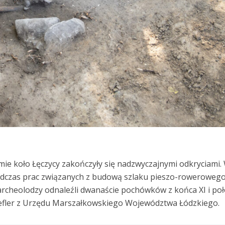
e koło Łęczycy zakończyły się nadzwyczajnymi odkryciami.
podczas prac związanych z budową szlaku pieszo-roweroweg
 archeolodzy odnaleźli dwanaście pochówków z końca XI i po
Lefler z Urzędu Marszałkowskiego Województwa Łódzkiego.