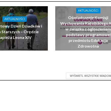
AKTUALNOŚCI
Oświadczenie Komisji
AKTUALNOŚCI
Wychowania Katolickiego 
atowy Dzień Dziadków i
w związku z ogłoszenie
 Starszych – Orędzie
podstawy programowej
apieża Leona XIV
przedmiotu Edukacja
Zdrowotna
WYŚWIETL WSZYSTKIE WIADOM