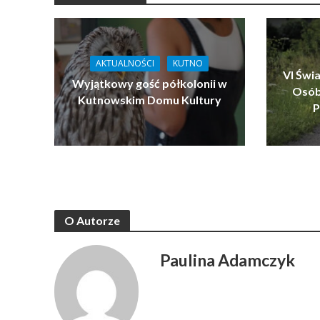
AKTUALNOŚCI
KUTNO
VI Świ
Wyjątkowy gość półkolonii w
Osób
Kutnowskim Domu Kultury
P
O Autorze
Paulina Adamczyk