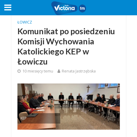
ŁOWICZ
Komunikat po posiedzeniu
Komisji Wychowania
Katolickiego KEP w
Łowiczu
10 miesięcy temu
Renata Jastrzębska
KEP