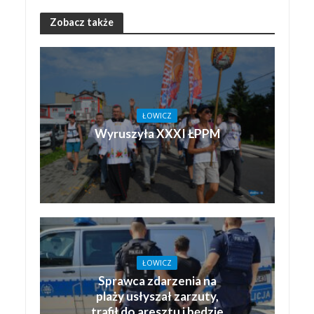
Zobacz także
ŁOWICZ
Wyruszyła XXXI ŁPPM
ŁOWICZ
Sprawca zdarzenia na
plaży usłyszał zarzuty,
trafił do aresztu i będzie