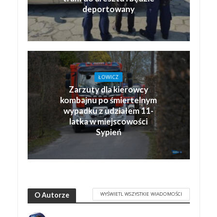
deportowany
ŁOWICZ
Zarzuty dla kierowcy
kombajnu po śmiertelnym
wypadku z udziałem 11-
latka w miejscowości
Sypień
WYŚWIETL WSZYSTKIE WIADOMOŚCI
O Autorze