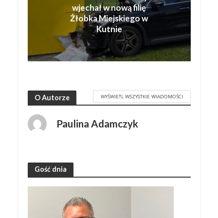
wjechał w nową filię
Żłobka Miejskiego w
Kutnie
WYŚWIETL WSZYSTKIE WIADOMOŚCI
O Autorze
Paulina Adamczyk
Gość dnia