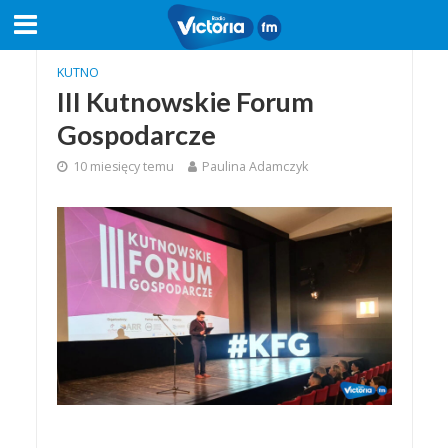
KUTNO
III Kutnowskie Forum
Gospodarcze
10 miesięcy temu
Paulina Adamczyk