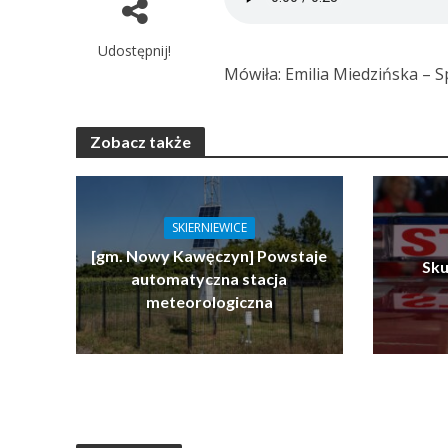
Udostępnij!
Mówiła: Emilia Miedzińska – Sp
Zobacz także
SKIERNIEWICE
[gm. Nowy Kawęczyn] Powstaje
Sku
automatyczna stacja
meteorologiczna