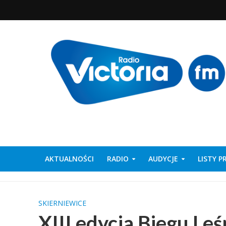
AKTUALNOŚCI
RADIO
AUDYCJE
LISTY 
SKIERNIEWICE
XIII edycja Biegu Leś