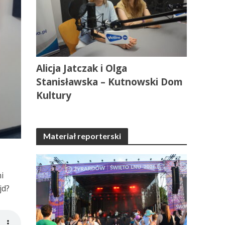
Alicja Jatczak i Olga
Stanisławska – Kutnowski Dom
Kultury
Materiał reporterski
i
jd?