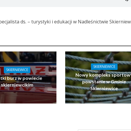
ecjalista ds. – turystyki i edukacji w Nadleśnictwie Skierniew
SKIERNIEWICE
SKIERNIEWICE
Nowy kompleks sportow
tki burz w powiecie
powstanie w Gminie
skierniewcikim
Skierniewice