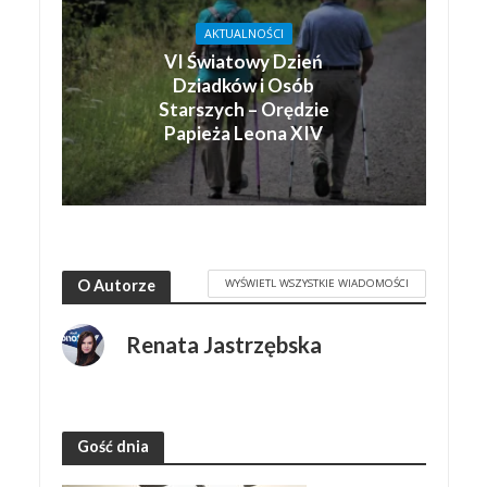
AKTUALNOŚCI
VI Światowy Dzień
Dziadków i Osób
Starszych – Orędzie
Papieża Leona XIV
WYŚWIETL WSZYSTKIE WIADOMOŚCI
O Autorze
Renata Jastrzębska
Gość dnia