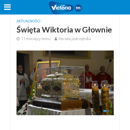
AKTUALNOŚCI
Święta Wiktoria w Głownie
11 miesięcy temu
Renata Jastrzębska