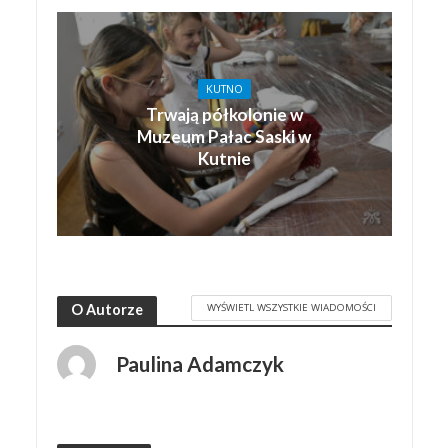
KUTNO
Trwają półkolonie w
Muzeum Pałac Saski w
Kutnie
WYŚWIETL WSZYSTKIE WIADOMOŚCI
O Autorze
Paulina Adamczyk