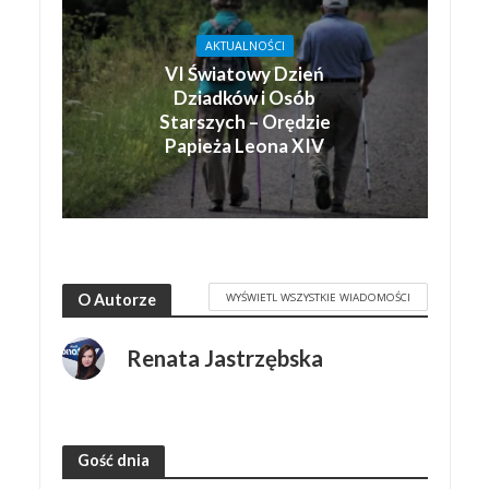
AKTUALNOŚCI
VI Światowy Dzień
Dziadków i Osób
Starszych – Orędzie
Papieża Leona XIV
WYŚWIETL WSZYSTKIE WIADOMOŚCI
O Autorze
Renata Jastrzębska
Gość dnia