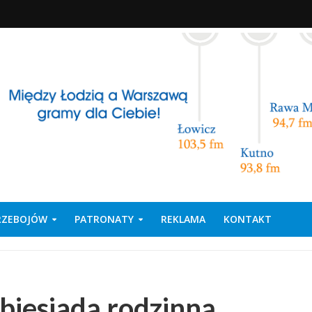
PRZEBOJÓW
PATRONATY
REKLAMA
KONTAKT
 biesiadą rodzinną