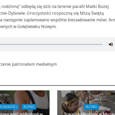
 rodzinną” odbędą się dziś na terenie parafii Matki Bożej
ie-Dybowie. Uroczystości rozpoczną się Mszą Świętą
0, a następnie zaplanowano wspólne biesiadowanie mówi An
tywnych w Gołębiewku Nowym.
arzenie patronatem medialnym
TUALNOŚCI
KUTNO
KUTNO
owy gość półkolonii w
Trwają półkolonie w Muz