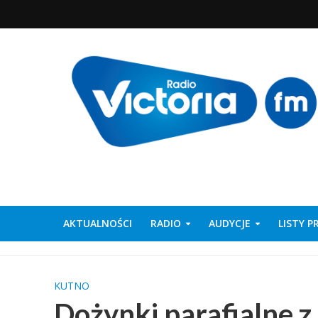
AKTUALNOŚCI
RADIO
AUDYCJE
LISTY 
KUTNO
Dożynki parafialne z