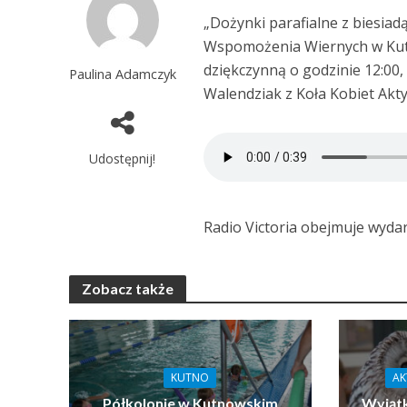
„Dożynki parafialne z biesiadą
Wspomożenia Wiernych w Kutn
dziękczynną o godzinie 12:0
Paulina Adamczyk
Walendziak z Koła Kobiet Ak
Udostępnij!
Radio Victoria obejmuje wyd
Zobacz także
KUTNO
AK
Półkolonie w Kutnowskim
Wyjątk