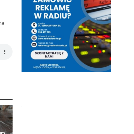
na
.
eum