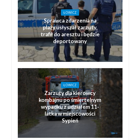
ŁOWICZ
Sprawca zdarzenia na
plaży usłyszał zarzuty,
trafił do aresztu i będzie
deportowany
ŁOWICZ
Zarzuty dla kierowcy
kombajnu po śmiertelnym
wypadku z udziałem 11-
latka w miejscowości
Sypień