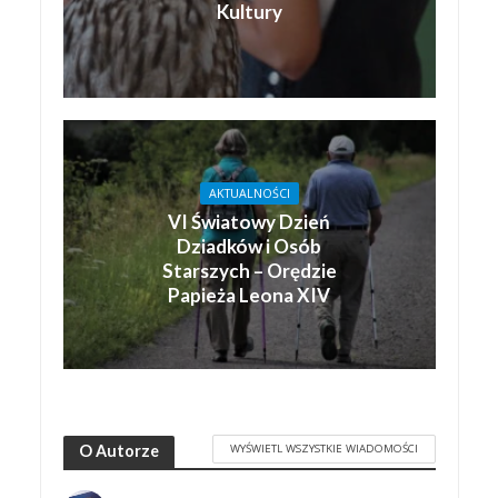
Kultury
AKTUALNOŚCI
VI Światowy Dzień
Dziadków i Osób
Starszych – Orędzie
Papieża Leona XIV
WYŚWIETL WSZYSTKIE WIADOMOŚCI
O Autorze