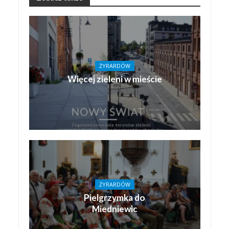
ŻYRARDÓW
Więcej zieleni w mieście
ŻYRARDÓW
Pielgrzymka do
Miedniewic