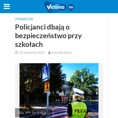
ŻYRARDÓW
Policjanci dbają o
bezpieczeństwo przy
szkołach
22 sierpnia 2024
Julia Bednarz
foto. KPP Żyrardów