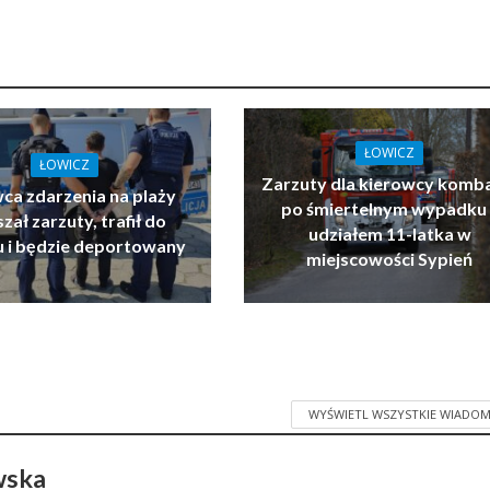
ŁOWICZ
ŁOWICZ
Zarzuty dla kierowcy komb
ca zdarzenia na plaży
po śmiertelnym wypadku 
zał zarzuty, trafił do
udziałem 11-latka w
u i będzie deportowany
miejscowości Sypień
WYŚWIETL WSZYSTKIE WIADOM
wska