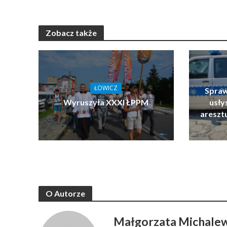
Zobacz także
ŁOWICZ
Spraw
Wyruszyła XXXI ŁPPM
usłys
areszt
O Autorze
Małgorzata Michale