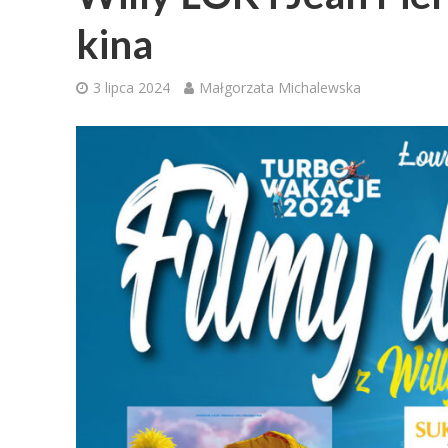
kina
3 lipca 2024
Małgorzata Michalewska