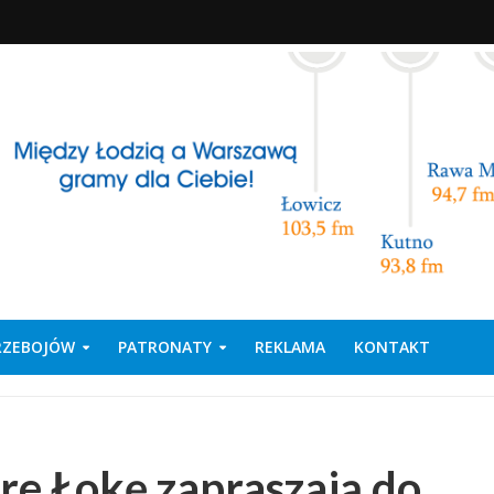
PRZEBOJÓW
PATRONATY
REKLAMA
KONTAKT
rre Łokę zapraszają do