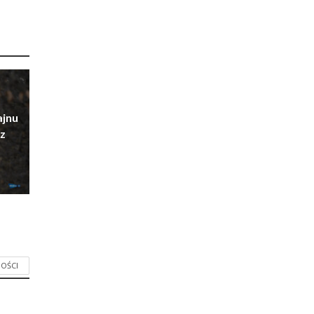
ajnu
z
OŚCI