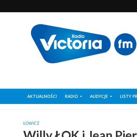
AKTUALNOŚCI
RADIO
AUDYCJE
LISTY 
ŁOWICZ
Willy ŁOK i Jean Pie