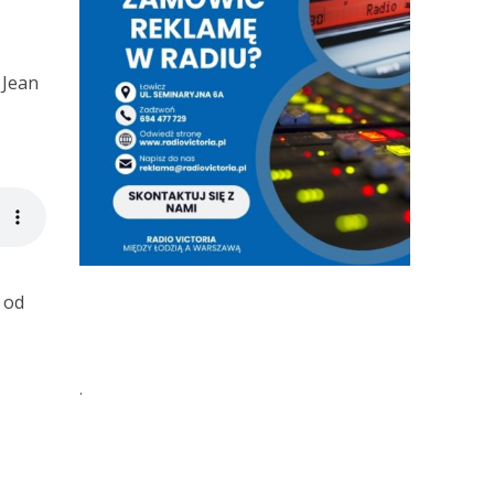
 Jean
 od
.