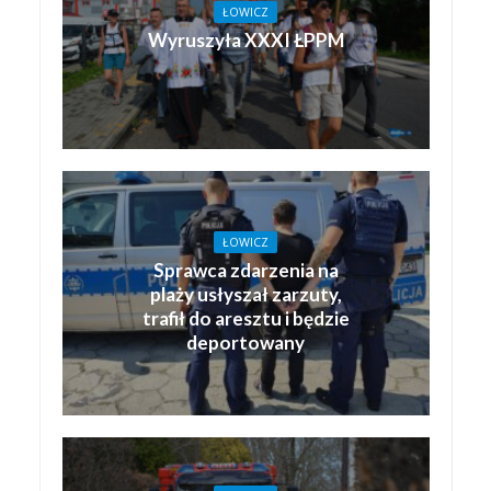
ŁOWICZ
Wyruszyła XXXI ŁPPM
ŁOWICZ
Sprawca zdarzenia na
plaży usłyszał zarzuty,
trafił do aresztu i będzie
deportowany