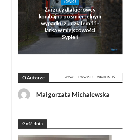
ŁOWICZ
Zarzuty dla kierowcy
kombajnu po śmiertelnym
wypadku z udziałem 11-
latka w miejscowości
Sypień
WYŚWIETL WSZYSTKIE WIADOMOŚCI
O Autorze
Małgorzata Michalewska
Gość dnia