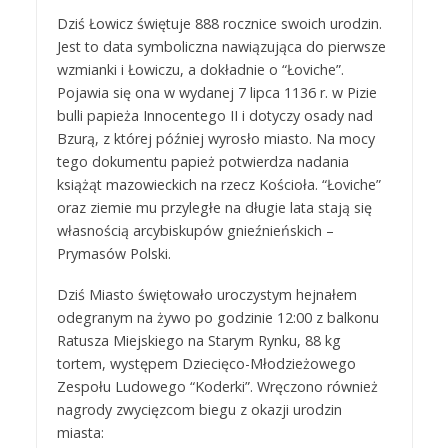
Dziś Łowicz świętuje 888 rocznice swoich urodzin.
Jest to data symboliczna nawiązująca do pierwsze
wzmianki i Łowiczu, a dokładnie o “Łoviche”.
Pojawia się ona w wydanej 7 lipca 1136 r. w Pizie
bulli papieża Innocentego II i dotyczy osady nad
Bzurą, z której później wyrosło miasto. Na mocy
tego dokumentu papież potwierdza nadania
książąt mazowieckich na rzecz Kościoła. “Łoviche”
oraz ziemie mu przyległe na długie lata stają się
własnością arcybiskupów gnieźnieńskich –
Prymasów Polski.
Dziś Miasto świętowało uroczystym hejnałem
odegranym na żywo po godzinie 12:00 z balkonu
Ratusza Miejskiego na Starym Rynku, 88 kg
tortem, występem Dziecięco-Młodzieżowego
Zespołu Ludowego “Koderki”. Wręczono również
nagrody zwycięzcom biegu z okazji urodzin
miasta: