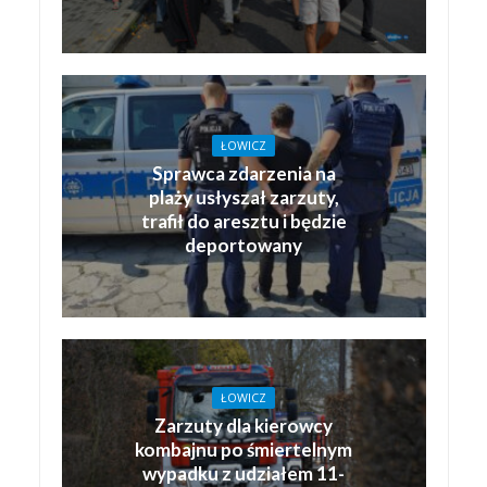
ŁOWICZ
Sprawca zdarzenia na
plaży usłyszał zarzuty,
trafił do aresztu i będzie
deportowany
ŁOWICZ
Zarzuty dla kierowcy
kombajnu po śmiertelnym
wypadku z udziałem 11-