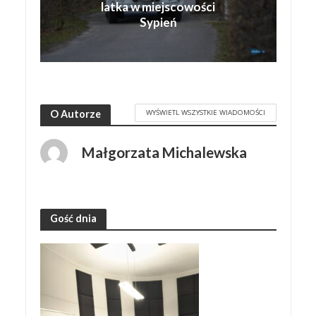
latka w miejscowości
Sypień
WYŚWIETL WSZYSTKIE WIADOMOŚCI
O Autorze
Małgorzata Michalewska
Gość dnia