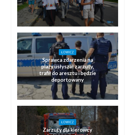
ŁOWICZ
Sprawca zdarzenia na
plaży usłyszał zarzuty,
trafił do aresztu i będzie
deportowany
ŁOWICZ
Zarzuty dla kierowcy