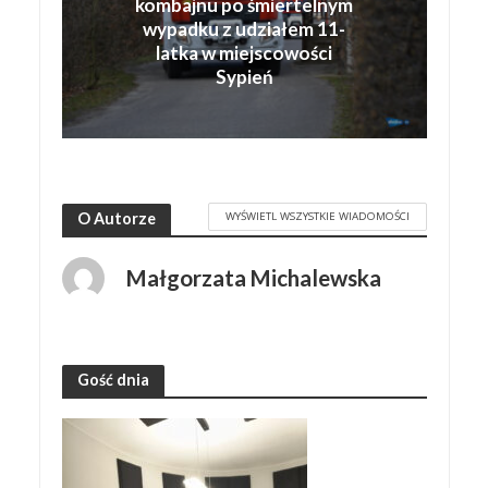
kombajnu po śmiertelnym
wypadku z udziałem 11-
latka w miejscowości
Sypień
WYŚWIETL WSZYSTKIE WIADOMOŚCI
O Autorze
Małgorzata Michalewska
Gość dnia