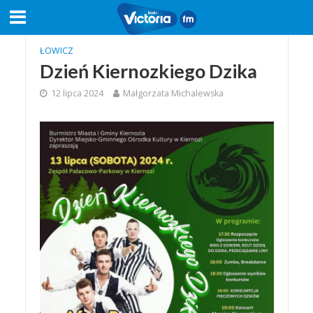
ŁOWICZ
Dzień Kiernozkiego Dzika
12 lipca 2024
Małgorzata Michalewska