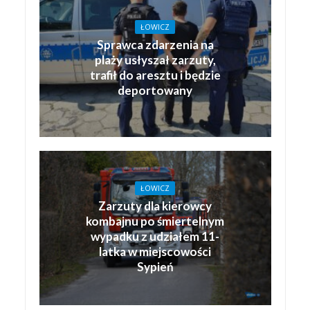
ŁOWICZ
Sprawca zdarzenia na
plaży usłyszał zarzuty,
trafił do aresztu i będzie
deportowany
ŁOWICZ
Zarzuty dla kierowcy
kombajnu po śmiertelnym
wypadku z udziałem 11-
latka w miejscowości
Sypień