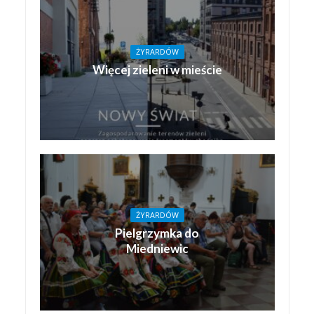
ŻYRARDÓW
Więcej zieleni w mieście
ŻYRARDÓW
Pielgrzymka do
Miedniewic