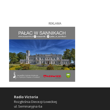
REKLAMA
Radio Victoria
Rozgłośnia Diecezji Łowickiej
ul. Seminaryjna 6a