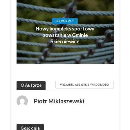
SKIERNIEWICE
Nowy kompleks sportowy
powstanie w Gminie
Skierniewice
WYŚWIETL WSZYSTKIE WIADOMOŚCI
O Autorze
Piotr Miklaszewski
Gość dnia