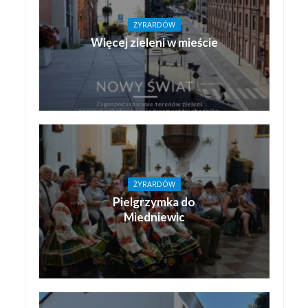
ŻYRARDÓW
Więcej zieleni w mieście
ŻYRARDÓW
Pielgrzymka do
Miedniewic