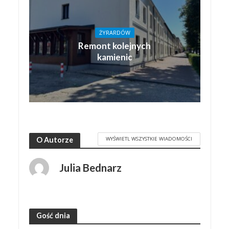
ŻYRARDÓW
Remont kolejnych
kamienic
WYŚWIETL WSZYSTKIE WIADOMOŚCI
O Autorze
Julia Bednarz
Gość dnia