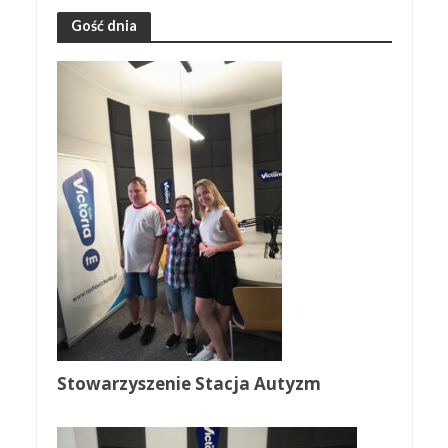
Gość dnia
Stowarzyszenie Stacja Autyzm