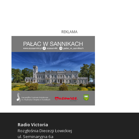
REKLAMA
Radio Victoria
Rozgłośnia Diecezji Łowickiej
ul. Seminaryjna 6a