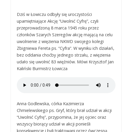
Dziś w Łowiczu odbyły się uroczystości
upamiętniające Akcję “Uwolnić Cyfrę”, czyli
przeprowadzoną 8 marca 1945 roku przez
członków Szarych Szeregów akcję mającą na celu
uwolnienie z więzienia NKWD swojego kolegi
Zbigniewa Fereta ps. “Cyfra”. W wyniku ich działań,
bez oddania choćby jednego strzału, z więzienia
udało się uwolnić 83 więźniów. Mówi Krzysztof Jan
Kaliński Burmistrz Łowicza
Anna Godlewska, córka Kazimierza
Chmielewskiego ps. Gryf, który brał udział w akcji
“Uwolnić Cyfrę”, przypomina, że jej ojciec oraz
wszyscy biorący udział w akcji ponieśli
konsekwencje i byli traktowani przez ówczesną