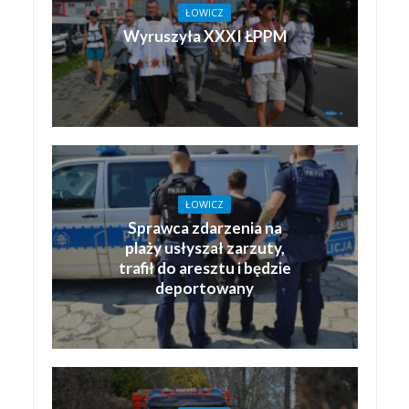
ŁOWICZ
Wyruszyła XXXI ŁPPM
ŁOWICZ
Sprawca zdarzenia na
plaży usłyszał zarzuty,
trafił do aresztu i będzie
deportowany