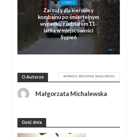
ŁOWICZ
Zarzuty dla kierowcy
kombajnu po śmiertelnym
wypadku z udziałem 11-
latka w miejscowości
Sypień
WYŚWIETL WSZYSTKIE WIADOMOŚCI
O Autorze
Małgorzata Michalewska
Gość dnia