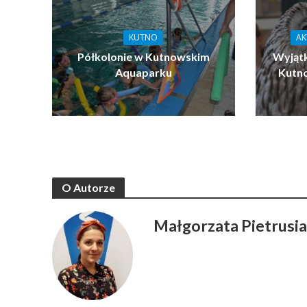
KUTNO
AK
Półkolonie w Kutnowskim
Wyjątk
Aquaparku
Kutn
O Autorze
Małgorzata Pietrusi