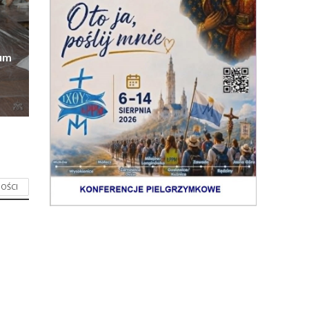
eum
OŚCI