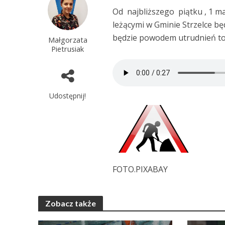
Od najbliższego piątku , 1 m
leżącymi w Gminie Strzelce będ
będzie powodem utrudnień to
Małgorzata
Pietrusiak
Udostępnij!
FOTO.PIXABAY
Zobacz także