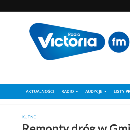
AKTUALNOŚCI
RADIO
AUDYCJE
LISTY 
KUTNO
Remonty dróg w Gmin