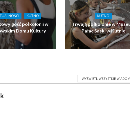
TUALNOŚCI
KUTNO
KUTNO
owy gość półkolonii w
Trwają półkolonie w Muz
owskim Domu Kultury
Pałac Saski w Kutnie
WYŚWIETL WSZYSTKIE WIADOM
ak